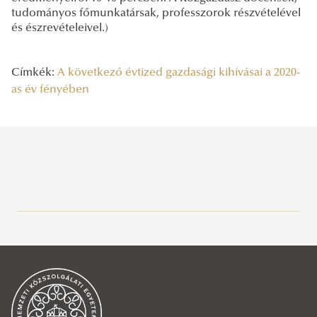
tudományos főmunkatársak, professzorok részvételével
és észrevételeivel.)
Címkék:
A következő évtized gazdasági kihívásai a 2020-
as év fényében
Legutóbbi bejegyzések
2025/11/20
Visegrádi országok és Ukrajna
2025/11/20
Visszavehetjük-e az ellenőrzést a saját pénzünk felett?