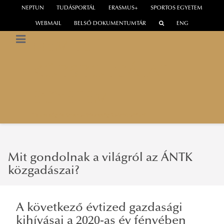
NEPTUN
TUDÁSPORTÁL
ERASMUS+
SPORTOS EGYETEM
WEBMAIL
BELSŐ DOKUMENTUMTÁR
ENG
NEMZETI
KÖZSZOLGÁLATI
EGYETEM
Gazdaság és Versenyképesség Kutatóintézet
Mit gondolnak a világról az ÁNTK
közgadászai?
A következő évtized gazdasági
kihívásai a 2020-as év fényében