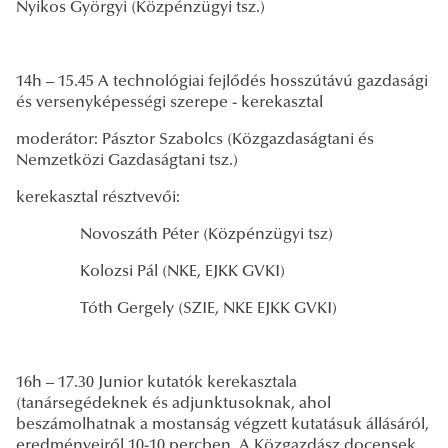
Nyikos Györgyi (Közpénzügyi tsz.)
14h – 15.45
A technológiai fejlődés hosszútávú gazdasági
és versenyképességi szerepe - kerekasztal
moderátor: Pásztor Szabolcs (Közgazdaságtani és
Nemzetközi Gazdaságtani tsz.)
kerekasztal résztvevői:
Novoszáth Péter (Közpénzügyi tsz)
Kolozsi Pál (NKE, EJKK GVKI)
Tóth Gergely (SZIE, NKE EJKK GVKI)
16h – 17.30 Junior kutatók kerekasztala
(tanársegédeknek és adjunktusoknak, ahol
beszámolhatnak a mostanság végzett kutatásuk állásáról,
eredményeiről 10-10 percben. A Közgazdász docensek,