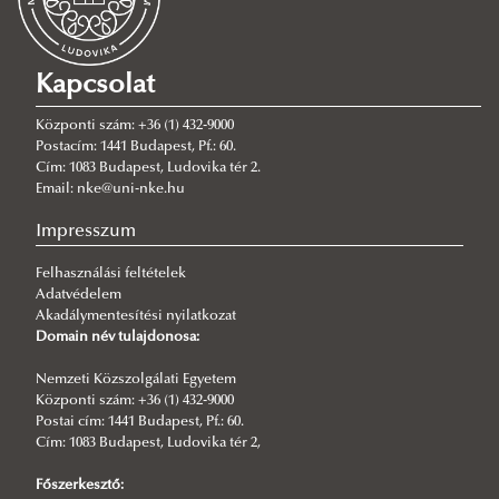
2025/04/16
Diploma és gyermekvállalás
Kapcsolat
2025/04/01
7th BPFS
Központi szám: +36 (1) 432-9000
2025/02/26
Postacím: 1441 Budapest, Pf.: 60.
Gazdaságpolitika könyvbemutató
Cím: 1083 Budapest, Ludovika tér 2.
Email: nke@uni-nke.hu
2025/01/28
Gazdasági semlegesség workshop sorozat
Impresszum
2024/11/25
Felhasználási feltételek
Versenyben marad-e Magyarország?
Adatvédelem
2024/11/07
Akadálymentesítési nyilatkozat
MNB díjban és kutatási részvételben részesült a GVKI
Domain név tulajdonosa:
2024/09/16
Nemzeti Közszolgálati Egyetem
Pénzügyi reziliencia konferencia
Központi szám: +36 (1) 432-9000
Postai cím: 1441 Budapest, Pf.: 60.
2023/10/17
Cím: 1083 Budapest, Ludovika tér 2,
Fenntartható-e a munkaalapú társadalom?
Főszerkesztő: