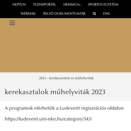
NEPTUN
TUDÁSPORTÁL
ERASMUS+
SPORTOS EGYETEM
WEBMAIL
BELSŐ DOKUMENTUMTÁR
ENG
NEMZETI
KÖZSZOLGÁLATI
EGYETEM
Gazdaság és Versenyképesség Kutatóintézet
2023 - kerekasztalok és műhelyviták
kerekasztalok műhelyviták 2023
A programok elérhetők a Ludevent regiszrációs oldalon
https://ludevent.uni-nke.hu/category/343/