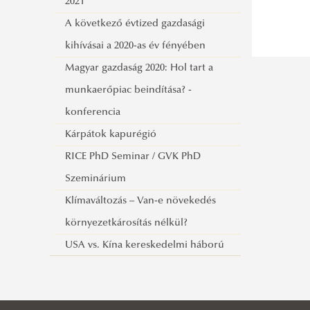
2021
A következő évtized gazdasági
kihívásai a 2020-as év fényében
Magyar gazdaság 2020: Hol tart a
munkaerőpiac beindítása? -
konferencia
Kárpátok kapurégió
RICE PhD Seminar / GVK PhD
Szeminárium
Klímaváltozás – Van-e növekedés
környezetkárosítás nélkül?
USA vs. Kína kereskedelmi háború