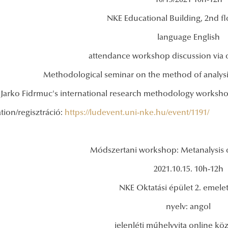
10/15/2021 10h-12h
NKE Educational Building, 2nd fl
language English
attendance workshop discussion via 
Methodological seminar on the method of analysi
Jarko Fidrmuc's international research methodology worksh
ation/regisztráció:
https://ludevent.uni-nke.hu/event/1191/
Módszertani workshop: Metanalysis o
2021.10.15. 10h-12h
NKE Oktatási épület 2. emelet
nyelv: angol
jelenléti műhelyvita online köz