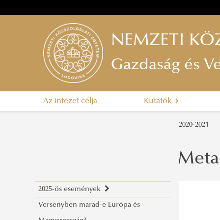
NEMZETI KÖ
Gazdaság és V
Az intézet célja
Kutatók
2020-2021
Meta
2025-ös események
Versenyben marad-e Európa és
Visszavehetjük-e az ellenőrzést a saját