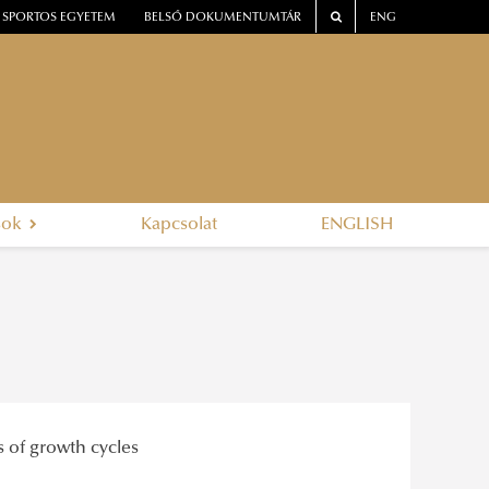
SPORTOS EGYETEM
BELSŐ DOKUMENTUMTÁR
ENG
sok
Kapcsolat
ENGLISH
 of growth cycles