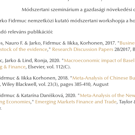
Módszertani szeminárium a gazdasági növekedési 
arko Fidrmuc nemzetközi kutató módszertani workshopja a h
dó releváns publikációi:
, Nauro F. & Jarko, Fidrmuc & Iikka, Korhonen, 2017. "
Busine
 stock of the evidence
,"
Research Discussion Papers
28/2017, 
, Jarko & Lind, Ronja, 2020. "
Macroeconomic impact of Basel I
g & Finance
, Elsevier, vol. 112(C).
Fidrmuc & Iikka Korhonen, 2018. "
Meta‐Analysis of Chinese Bu
, Wiley Blackwell, vol. 23(3), pages 385-410, August
idrmuc & Katarína Danišková, 2020. "
Meta-Analysis of the Ne
ng Economies
,"
Emerging Markets Finance and Trade
, Taylor 
.