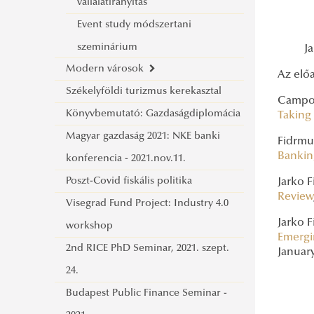
Pénzpiaci esték
vállalatirányítás
Digitális önkormányzatok
Kriptotőzsde kerekasztal
Event study módszertani
Ludovika könyvbemutató - Halmai
Tőzsdei trendek
Digitális önkormányzatok I.
szeminárium
J
Péter
Modern városok
Monetáris döntések a tőzsdei
Digitális önkormányzatok II.
Az előa
Székelyföldi turizmus kerekasztal
folyamatok mögött
Modern városok sorozat, október
Campos
Könyvbemutató: Gazdaságdiplomácia
A XXI. század Budapestje
Taking
Magyar gazdaság 2021: NKE banki
MODERN VÁROSOK május
Fidrmuc
Bankin
konferencia - 2021.nov.11.
MODERN VÁROSOK április
Poszt-Covid fiskális politika
Jarko 
Review
Visegrad Fund Project: Industry 4.0
Jarko F
workshop
Emergi
2nd RICE PhD Seminar, 2021. szept.
January
24.
Budapest Public Finance Seminar -