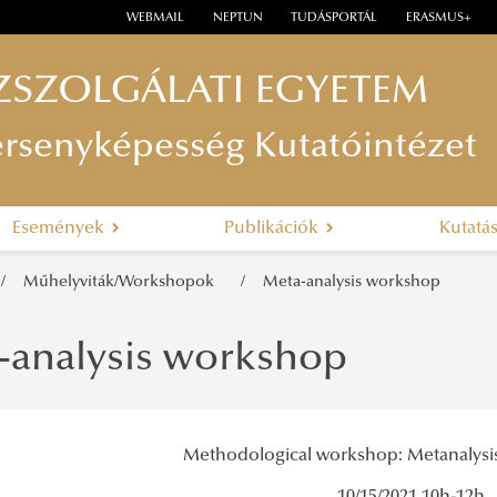
WEBMAIL
NEPTUN
TUDÁSPORTÁL
ERASMUS+
ZSZOLGÁLATI EGYETEM
ersenyképesség Kutatóintézet
Események
Publikációk
Kutatá
Műhelyviták/Workshopok
Meta-analysis workshop
-analysis workshop
Methodological workshop: Metanalysis