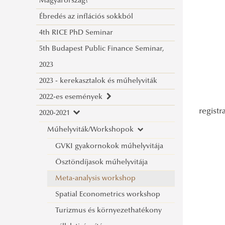
Magyarország?
pénzünk felett?
Ébredés az inflációs sokkból
Diploma és gyermekvállalás
4th RICE PhD Seminar
konferencia
5th Budapest Public Finance Seminar,
Gazdaságpolitika könyvbemutató
2023
Lehet- kereskedni Kínával?
2023 - kerekasztalok és műhelyviták
2022-es események
registr
2020-2021
Gazdasági bizonytalanság -
konferencia
Műhelyviták/Workshopok
Klímaváltozás hatása Budapestre
GVKI gyakornokok műhelyvitája
Ukrainian war & monetary dilemmas -
Ösztöndíjasok műhelyvitája
prof Lacina
Meta-analysis workshop
Book launch workshop
Spatial Econometrics workshop
3rd RICE PhD Seminar
Turizmus és környezethatékony